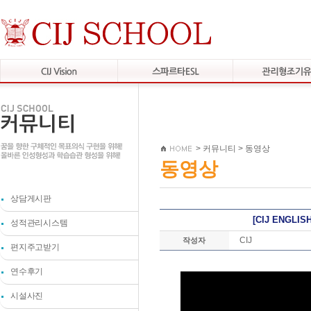
>
커뮤니티
>
동영상
동영상
상담게시판
[CIJ ENGLISH
성적관리시스템
CIJ
작성자
편지주고받기
연수후기
시설사진